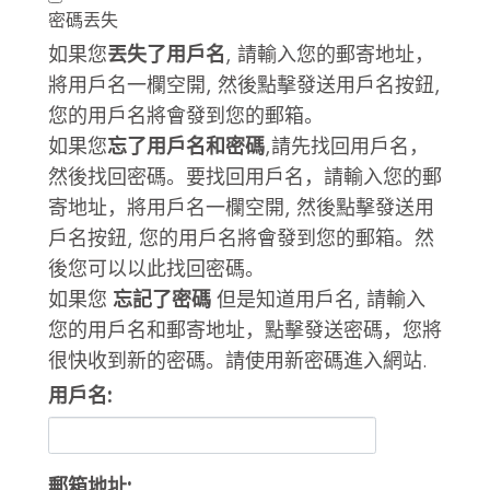
登录
密碼丟失
如果您
丟失了用戶名
, 請輸入您的郵寄地址，
前往TICA.ORG
將用戶名一欄空開, 然後點擊發送用戶名按鈕,
REPORTED ISSUES
您的用戶名將會發到您的郵箱。
如果您
忘了用戶名和密碼
,請先找回用戶名，
CAT SHOW APP FAQ'S
然後找回密碼。要找回用戶名，請輸入您的郵
寄地址，將用戶名一欄空開, 然後點擊發送用
戶名按鈕, 您的用戶名將會發到您的郵箱。然
後您可以以此找回密碼。
如果您
忘記了密碼
但是知道用戶名, 請輸入
您的用戶名和郵寄地址，點擊發送密碼，您將
很快收到新的密碼。請使用新密碼進入網站.
用戶名:
郵箱地址: