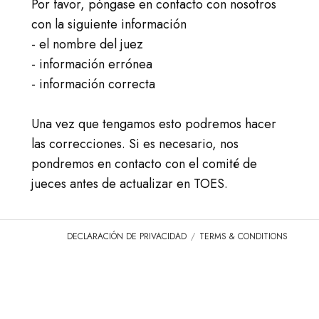
ACCESO
Por favor, póngase en contacto con nosotros
con la siguiente información
IR A TICA.ORG
- el nombre del juez
- información errónea
REPORTED ISSUES
- información correcta
CAT SHOW APP FAQ'S
Una vez que tengamos esto podremos hacer
las correcciones. Si es necesario, nos
pondremos en contacto con el comité de
jueces antes de actualizar en TOES.
DECLARACIÓN DE PRIVACIDAD
TERMS & CONDITIONS