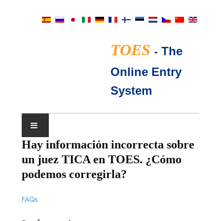
TOES
-
The
Online Entry
System
Hay información incorrecta sobre
CALENDARIO DE EXPOSICIONES
un juez TICA en TOES. ¿Cómo
JUECES TICA
podemos corregirla?
PREGUNTAS FRECUENTES
FAQs