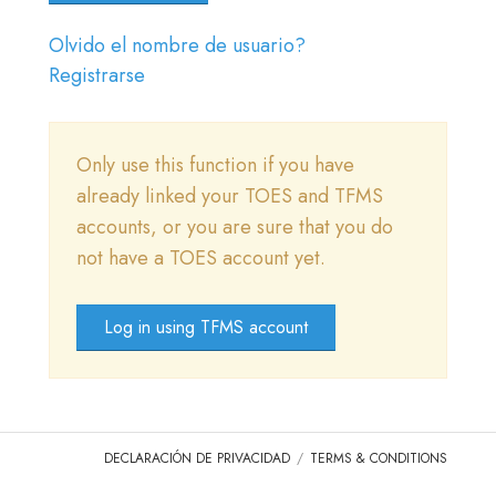
ACCESO
Olvido el nombre de usuario?
IR A TICA.ORG
Registrarse
REPORTED ISSUES
Only use this function if you have
CAT SHOW APP FAQ'S
already linked your TOES and TFMS
accounts, or you are sure that you do
not have a TOES account yet.
Log in using TFMS account
DECLARACIÓN DE PRIVACIDAD
TERMS & CONDITIONS