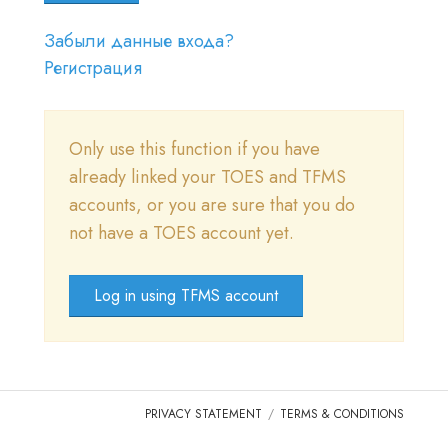
ВОЙТИ
Забыли данные входа?
ПОСЕТИТЕ САЙТ TICA.ORG
Регистрация
REPORTED ISSUES
Only use this function if you have
CAT SHOW APP FAQ'S
already linked your TOES and TFMS
accounts, or you are sure that you do
not have a TOES account yet.
Log in using TFMS account
PRIVACY STATEMENT
TERMS & CONDITIONS