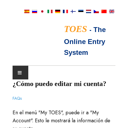
TOES
-
The
Online Entry
System
¿Cómo puedo editar mi cuenta?
CALENDARIO DE EXPOSICIONES
FAQs
JUECES TICA
En el menú "My TOES", puede ir a "My
PREGUNTAS FRECUENTES
Account". Esto le mostrará la información de