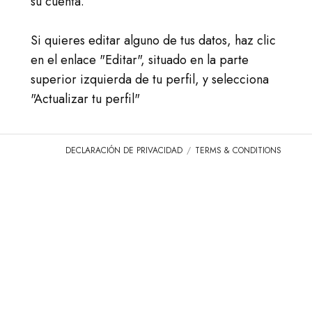
su cuenta.
ACCESO
IR A TICA.ORG
Si quieres editar alguno de tus datos, haz clic
en el enlace "Editar", situado en la parte
REPORTED ISSUES
superior izquierda de tu perfil, y selecciona
"Actualizar tu perfil"
CAT SHOW APP FAQ'S
DECLARACIÓN DE PRIVACIDAD
TERMS & CONDITIONS